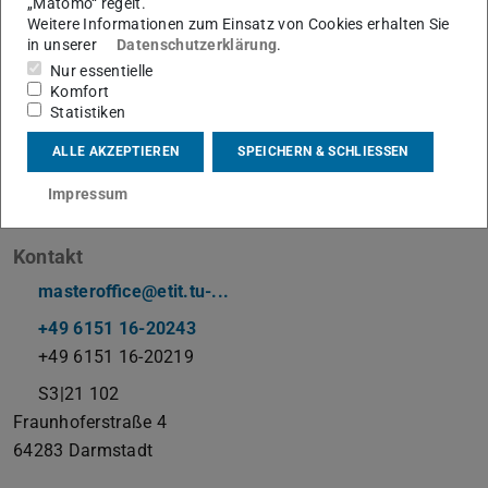
„Matomo“ regelt.
Weitere Informationen zum Einsatz von Cookies erhalten Sie
in unserer
Datenschutzerklärung
.
Studienberatung Information and Communication
Nur essentielle
Engineering
Komfort
abwesend
Statistiken
Arbeitsgebiet(e)
ALLE AKZEPTIEREN
SPEICHERN & SCHLIESSEN
Master Coordination Office , Fachstudienberatung
Impressum
Information and Communication Engineering
Kontakt
masteroffice@etit.tu-...
+49 6151 16-20243
+49 6151 16-20219
S3|21 102
Fraunhoferstraße 4
64283
Darmstadt