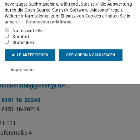
enberatung Energy Science and Engineering
bevorzugte Suchmaschine, während „Statistik“ die Auswertung
durch die Open-Source-Statistik-Software „Matomo“ regelt.
Weitere Informationen zum Einsatz von Cookies erhalten Sie in
sgebiet(e)
unserer
Datenschutzerklärung
.
Nur essentielle
ngangsmanagement Energy Science and Engineering, 
Komfort
e and Engineering, Prüfungskommissionsangelegenhei
Statistiken
ering, Anmeldung zur Abschlussarbeit
ALLE AKZEPTIEREN
SPEICHERN & SCHLIESSEN
Impressum
kt
dienberatung@energy.tu-...
 6151 16-20240
 6151 16-20219
21 101
oferstraße 4