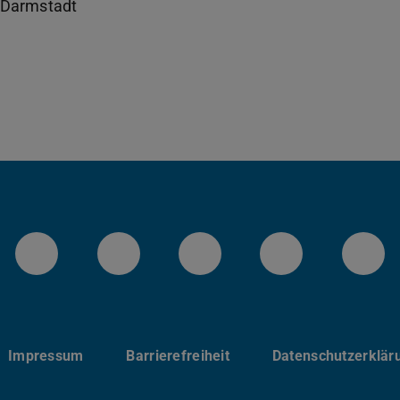
Darmstadt
Instagram-Kanal von etit
Facebookpage von etit
YouTube-Channel 
LinkedIn-Se
Blu
Impressum
Barrierefreiheit
Datenschutzerklär