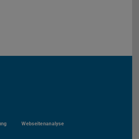
von etit
ite von etit
esky-Kanal von etit
ung
Webseitenanalyse