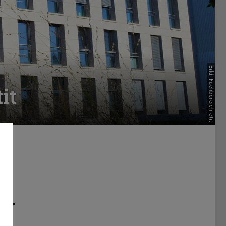
Bild: Fachbereich etit
it
ng.