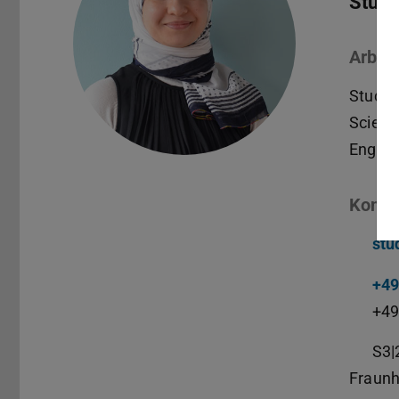
Studi
Arbeit
Studie
Scienc
Engine
Konta
stu
+49
+49
S3|
Fraunh