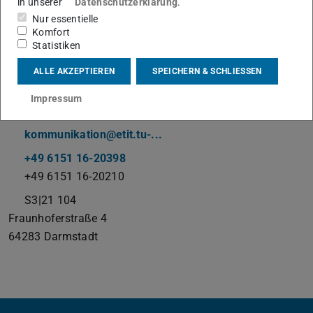
in unserer
Datenschutzerklärung
.
Nur essentielle
Studentische Mitarbeiter:innen
Komfort
Statistiken
Arbeitsgebiet(e)
ALLE AKZEPTIEREN
SPEICHERN & SCHLIESSEN
Onlineauftritt, FirstSpirit
Impressum
Kontakt
kommunikation@etit.tu-...
+49 6151 16-20398
+49 6151 16-20210
S3|21 104
Fraunhoferstraße 4
64283
Darmstadt