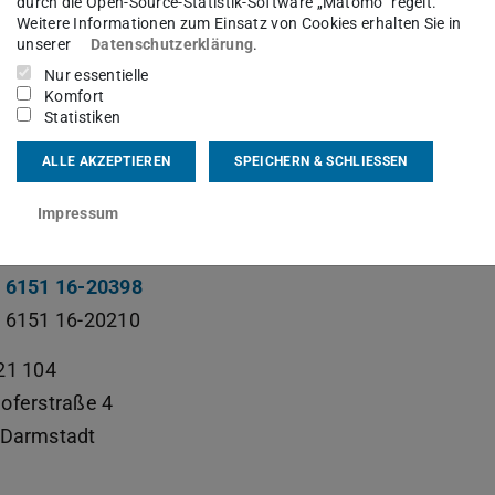
ntische Mitarbeiter:innen
durch die Open-Source-Statistik-Software „Matomo“ regelt.
Weitere Informationen zum Einsatz von Cookies erhalten Sie in
unserer
Datenschutzerklärung
.
sgebiet(e)
Nur essentielle
Komfort
 Organisation, First Spirit, Interne Mitteilungen
Statistiken
ALLE AKZEPTIEREN
SPEICHERN & SCHLIESSEN
kt
Impressum
t@etit.tu-...
 6151 16-20398
 6151 16-20210
21 104
oferstraße 4
Darmstadt