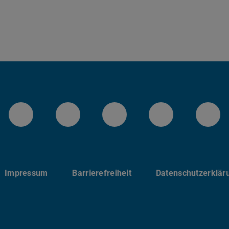
Instagram-Kanal von etit
Facebookpage von etit
YouTube-Channel 
LinkedIn-Se
Blu
Impressum
Barrierefreiheit
Datenschutzerklär