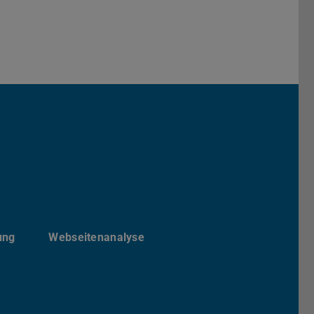
von etit
ite von etit
esky-Kanal von etit
ung
Webseitenanalyse