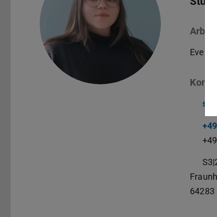
Stude
Arbeit
Events,
Konta
sus
+49
+49
S3|
Fraunh
64283