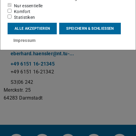
Nur essentielle
Komfort
Statistiken
Theorie der Signale
ALLE AKZEPTIEREN
SPEICHERN & SCHLIESSEN
Impressum
Kontakt
eberhard.haensler@nt.tu-...
+49 6151 16-21345
+49 6151 16-21342
S3|06 242
Merckstr. 25
64283
Darmstadt