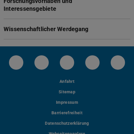
Forschungsvorhaben und
Interessensgebiete
Wissenschaftlicher Werdegang
Instagram-Kanal von etit
Facebookpage von etit
YouTube-Channel von eti
LinkedIn-Seite 
Blues
Anfahrt
Sitemap
Impressum
Barrierefreiheit
Datenschutzerklärung
Webseitenanalyse