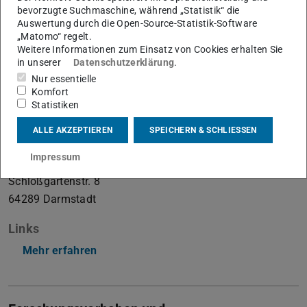
bevorzugte Suchmaschine, während „Statistik“ die
Auswertung durch die Open-Source-Statistik-Software
Theorie Elektromagnetischer Felder
„Matomo“ regelt.
Weitere Informationen zum Einsatz von Cookies erhalten Sie
in unserer
Datenschutzerklärung
.
Kontakt
Nur essentielle
Komfort
munteanu@temf.tu-...
Statistiken
+49 6151 16-24021
ALLE AKZEPTIEREN
SPEICHERN & SCHLIESSEN
+49 6151 16-24027
Impressum
S2|17 142
Schloßgartenstr. 8
64289
Darmstadt
Links
Mehr erfahren