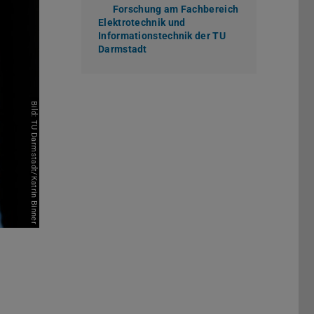
Forschung am Fachbereich
Elektrotechnik und
Informationstechnik der TU
Darmstadt
(wird in neuem Tab geöffnet)
Bild: TU Darmstadt/Katrin Binner