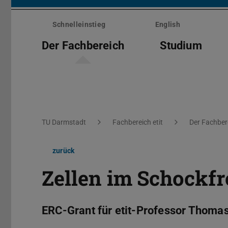
Menü
überspringen
Schnelleinstieg
English
Der Fachbereich
Studium
Sie befinden sich hier:
TU Darmstadt
Fachbereich etit
Der Fachber
zurück
Zellen im Schockfr
ERC-Grant für etit-Professor Thoma