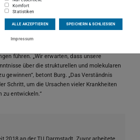
Komfort
enorm.
Statistiken
en, wie
ALLE AKZEPTIEREN
SPEICHERN & SCHLIESSEN
werden
Professor Thomas Burg
Impressum
ngen führen. „Wir erwarten, dass unsere
nntnisse über die strukturellen und molekularen
zu gewinnen“, betont Burg. „Das Verständnis
r Schritt, um die Ursachen vieler Krankheiten
 zu entwickeln.“
eit 2018 an der TU Darmstadt. Zuvor arbeitete