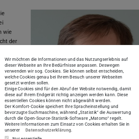
ie
ei
h wie
cht der
 also
Wir möchten die Informationen und das Nutzungserlebnis auf
dieser Webseite an Ihre Bedürfnisse anpassen. Deswegen
und
verwenden wir sog. Cookies. Sie können selbst entscheiden,
welche Cookies genau bei Ihrem Besuch unserer Webseiten
gesetzt werden sollen.
ffnen
Einige Cookies sind für den Abruf der Website notwendig, damit
diese auf Ihrem Endgerät richtig anzeigen werden kann. Diese
cen, weil
essentiellen Cookies können nicht abgewählt werden.
hwache
Der Komfort-Cookie speichert Ihre Spracheinstellung und
bevorzugte Suchmaschine, während „Statistik“ die Auswertung
den“,
durch die Open-Source-Statistik-Software „Matomo“ regelt.
Weitere Informationen zum Einsatz von Cookies erhalten Sie in
ologie
unserer
Datenschutzerklärung
.
Nur essentielle