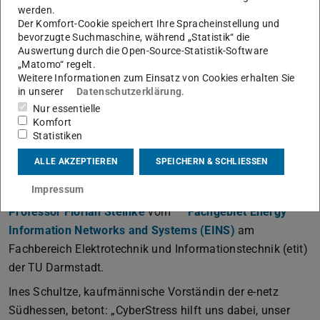
Stromnetz, zum Beispiel bei plötzlich auftretenden
werden.
Laständerungen durch manipulierte Ladevorgänge von E-
Der Komfort-Cookie speichert Ihre Spracheinstellung und
bevorzugte Suchmaschine, während „Statistik“ die
Autos, die die elektrische Leistung in kürzester Zeit stark
Auswertung durch die Open-Source-Statistik-Software
ansteigen lassen.
„Matomo“ regelt.
Weitere Informationen zum Einsatz von Cookies erhalten Sie
„Der Realdemonstrator erlaubt uns, reale
in unserer
Datenschutzerklärung
.
Angriffsszenarien nachzustellen und Detektions- sowie
Nur essentielle
Abwehrstrategien unter realistischen Bedingungen zu
Komfort
Statistiken
erproben. So schaffen wir die Grundlagen, damit
Netzbetreiber künftige Risiken frühzeitig erkennen und die
ALLE AKZEPTIEREN
SPEICHERN & SCHLIESSEN
Energieversorgung auch in einer zunehmend digitalen
Impressum
Welt zuverlässig sicherstellen können“, erklärt
Professor Florian Steinke
vom
Fachgebiet Energy
Information Networks and Systems (EINS)
am
Fachbereich Elektrotechnik und Informationstechnik (etit)
der TU Darmstadt.
Ines Schultze, kaufmännische Vorständin der e-netz
Südhessen, betont: „CyberStress hilft uns dabei, unser