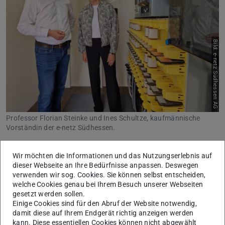
Bild: e-netz Südhessen AG
Professor Florian Steinke und Ines Schultze, kaufmännische
Vorständin der e-netz Südhessen.
Heute präsentierten die Technische Universität Darmstadt
Wir möchten die Informationen und das Nutzungserlebnis auf
und die
e-netz Südhessen AG
einen im Projekt
dieser Webseite an Ihre Bedürfnisse anpassen. Deswegen
entwickelten Realdemonstrator, der in einer
verwenden wir sog. Cookies. Sie können selbst entscheiden,
welche Cookies genau bei Ihrem Besuch unserer Webseiten
Transformatorenstation des Verteilnetzbetreibers verbaut
gesetzt werden sollen.
wurde. Ein von der TU Darmstadt entwickelter
Einige Cookies sind für den Abruf der Website notwendig,
Algorithmus erkennt und warnt vor Anomalien im
damit diese auf Ihrem Endgerät richtig anzeigen werden
kann. Diese essentiellen Cookies können nicht abgewählt