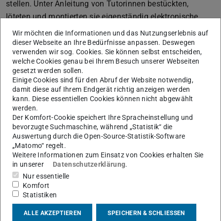
stellen. Unter Anleitung von Tutorinnen bestückten,
löteten und montierten sie eigenständig elektronische
Platinen. Die Fachschaften MEC, MedTec, etit und iST
Wir möchten die Informationen und das Nutzungserlebnis auf
hatten dafür mit großem Engagement eine sogenannte
dieser Webseite an Ihre Bedürfnisse anpassen. Deswegen
verwenden wir sog. Cookies. Sie können selbst entscheiden,
„Useless Machine“ entwickelt – ein kreatives
welche Cookies genau bei Ihrem Besuch unserer Webseiten
Technikprojekt, das bei den Teilnehmerinnen für viel
gesetzt werden sollen.
Begeisterung sorgte.
Einige Cookies sind für den Abruf der Website notwendig,
damit diese auf Ihrem Endgerät richtig anzeigen werden
Neben dem sicheren Umgang mit Lötkolben und
kann. Diese essentiellen Cookies können nicht abgewählt
werden.
elektronischen Bauteilen standen vor allem Neugier,
Der Komfort-Cookie speichert Ihre Spracheinstellung und
Teamarbeit und Spaß am Ausprobieren im Vordergrund.
bevorzugte Suchmaschine, während „Statistik“ die
Die fertigen Projekte durften die Schülerinnen
Auswertung durch die Open-Source-Statistik-Software
„Matomo“ regelt.
anschließend mit nach Hause nehmen.
Weitere Informationen zum Einsatz von Cookies erhalten Sie
in unserer
Datenschutzerklärung
.
Beim gemeinsamen Mittagessen in der Mensa klang der
Nur essentielle
Girls’Day in entspannter Atmosphäre aus und bot
Komfort
Gelegenheit für Gespräche und Austausch mit Tutorinnen
Statistiken
und Mitarbeitenden des Fachbereichs.
ALLE AKZEPTIEREN
SPEICHERN & SCHLIESSEN
Der Tag zeigte eindrucksvoll, wie spannend und kreativ