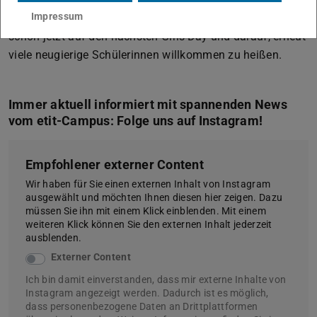
Impressum
technische Berufe sein können. Der Fachbereich freut sich
schon jetzt auf den nächsten Girls’Day und darauf, erneut
viele neugierige Schülerinnen willkommen zu heißen.
Immer aktuell informiert mit spannenden News
vom etit-Campus: Folge uns auf Instagram!
Empfohlener externer Content
Wir haben für Sie einen externen Inhalt von Instagram
ausgewählt und möchten Ihnen diesen hier zeigen. Dazu
müssen Sie ihn mit einem Klick einblenden. Mit einem
weiteren Klick können Sie den externen Inhalt jederzeit
ausblenden.
Externer Content
Ich bin damit einverstanden, dass mir externe Inhalte von
Instagram angezeigt werden. Dadurch ist es möglich,
dass personenbezogene Daten an Drittplattformen