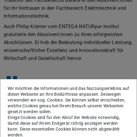
Tradition des Fachbereichs dankte er den Absolvent:innen
für ihr Vertrauen in den Fachbereich Elektrotechnik und
Informationstechnik.
Auch Philip Krämer vom ENTEGA NATURpur Institut
gratulierte den Absolvent:innen zu ihren erfolgreichen
Abschlüssen. Er hob die Bedeutung individueller Leistung,
wissenschaftlicher Exzellenz und Innovationskraft für
Wirtschaft und Gesellschaft hervor.
”
Der Abschluss ist nicht nur ein Ende,
Wir möchten die Informationen und das Nutzungserlebnis auf
sondern ein bedeutender Meilenstein auf
dieser Webseite an Ihre Bedürfnisse anpassen. Deswegen
verwenden wir sog. Cookies. Sie können selbst entscheiden,
welche Cookies genau bei Ihrem Besuch unserer Webseiten
Prof. Thomas P. Burg, Dekan des Fachbereichs
gesetzt werden sollen.
Elektrotechnik und Informationstechnik
Einige Cookies sind für den Abruf der Website notwendig,
damit diese auf Ihrem Endgerät richtig anzeigen werden
kann. Diese essentiellen Cookies können nicht abgewählt
werden.
Auszeichnungen für herausragende Leistungen