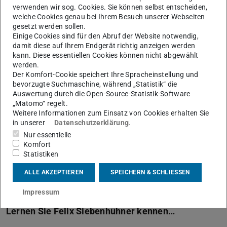
”
verwenden wir sog. Cookies. Sie können selbst entscheiden,
welche Cookies genau bei Ihrem Besuch unserer Webseiten
gesetzt werden sollen.
Es ist wirklich eine Win-Win-Situation für
Einige Cookies sind für den Abruf der Website notwendig,
alle Beteiligten: Die Gastprofessoren
damit diese auf Ihrem Endgerät richtig anzeigen werden
können ihre (ersten) Lehrerfahrungen
kann. Diese essentiellen Cookies können nicht abgewählt
erweitern oder sammeln, der gastgebende
werden.
Fachbereich kann Kurse anbieten, die er
Der Komfort-Cookie speichert Ihre Spracheinstellung und
bevorzugte Suchmaschine, während „Statistik“ die
normalerweise nicht anbietet,
Auswertung durch die Open-Source-Statistik-Software
Forschungskooperationen können
„Matomo“ regelt.
aufgebaut oder vertieft werden und die
Weitere Informationen zum Einsatz von Cookies erhalten Sie
Gastprofessoren tragen zur vielfältigen
in unserer
Datenschutzerklärung
.
und internationalen Kultur der Technischen
Nur essentielle
Komfort
Statistiken
TU-Vizepräsident für Innovation und Internationales,
Professor Thomas Walther
ALLE AKZEPTIEREN
SPEICHERN & SCHLIESSEN
Impressum
Lernen Sie Felix Siebenhühner kennen…