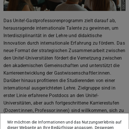
Das Unite!-Gastprofessorenprogramm zielt darauf ab,
herausragende internationale Talente zu gewinnen, um
Interdisziplinarität in der Lehre und didaktische
Innovation durch internationale Erfahrung zu fördern. Das
neue Format der strategischen Zusammenarbeit zwischen
den Unite!-Universitäten fördert die Vernetzung zwischen
den akademischen Gemeinschaften und unterstützt die
Karriereentwicklung der Gastwissenschaftler:innen.
Darüber hinaus profitieren die Studierenden von einer
international ausgerichteten Lehre. Zielgruppe sind in
erster Linie erfahrene Postdocs an den Unite!-
Universitäten, aber auch fortgeschrittene Karrierestufen
(Dozent:innen, Professor:innen) sind willkommen, sich zu
bewerben.
Wir möchten die Informationen und das Nutzungserlebnis auf
dieser Webseite an Ihre Bedürfnisse anpassen. Deswegen