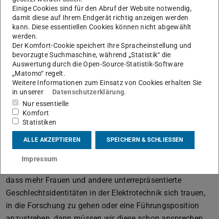
lockeren Gespräch behandeln. Mit Videoaufnahmen für
Einige Cookies sind für den Abruf der Website notwendig,
einen YouTube-Kanal wäre das prinzipiell zwar auch
damit diese auf Ihrem Endgerät richtig anzeigen werden
möglich, aber viel aufwändiger. Ohnehin tendiert das
kann. Diese essentiellen Cookies können nicht abgewählt
werden.
Format Video eher dazu, kürzer zu werden. Podcasts
Der Komfort-Cookie speichert Ihre Spracheinstellung und
wiederum geben genug Raum und Zeit, um in die Tiefe zu
bevorzugte Suchmaschine, während „Statistik“ die
Auswertung durch die Open-Source-Statistik-Software
gehen.
„Matomo“ regelt.
Weitere Informationen zum Einsatz von Cookies erhalten Sie
in unserer
Datenschutzerklärung
.
Sie möchten sowohl junge Menschen für ein
Nur essentielle
Studium der Elektrotechnik gewinnen als auch
Komfort
Aufmerksamkeit für feministische und queere
Statistiken
Themen am Fachbereich schaffen – heißt das,
ALLE AKZEPTIEREN
SPEICHERN & SCHLIESSEN
dass Sie zwei verschiedene Zielgruppen im Blick
haben?
Impressum
Das ist richtig, denn wenn wir intern dafür sorgen wollen,
dass mehr Frauen und andere unterrepräsentierte
Geschlechtsidentitäten in der Elektrotechnik sich trauen,
in die Forschung zu gehen oder eine Führungsposition
anzustreben, dann müssen wir diese schon ansprechen,