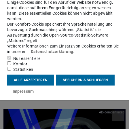
Einige Cookies sind für den Abruf der Website notwendig,
Behandlung von bewegten Tumoren
damit diese auf Ihrem Endgerät richtig anzeigen werden
kann. Diese essentiellen Cookies können nicht abgewählt
Wie ist es aber mit Tumoren, die sich während der
werden.
Behandlung bewegen, zum Beispiel in der Lunge wegen
Der Komfort-Cookie speichert Ihre Spracheinstellung und
bevorzugte Suchmaschine, während „Statistik“ die
der Atembewegung? Eine Lösung hierfür ist das
Auswertung durch die Open-Source-Statistik-Software
sogenannte Gating: Die Bestrahlung wird während
„Matomo“ regelt.
Weitere Informationen zum Einsatz von Cookies erhalten Sie
bestimmter Phasen der Atembewegung unterbrochen.
in unserer
Datenschutzerklärung
.
Eine andere Methode ist das Tracking: Der Strahl verfolgt
Nur essentielle
die Bewegung des Tumors und wird kontinuierlich
Komfort
angepasst. Erforscht werden auch 4D-
Statistiken
Optimierungsstrategien, bei denen die Bestrahlungspläne
ALLE AKZEPTIEREN
SPEICHERN & SCHLIESSEN
an die Bewegung des Tumors in vierdimensionaler
Impressum
Hinsicht angepasst werden.