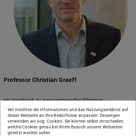
Professor Christian Graeff
Im Vergleich zu konventioneller Röntgen-
Bestrahlung ist die Behandlung bewegter Tumoren
Wir möchten die Informationen und das Nutzungserlebnis auf
beispielsweise in der Lunge, der Leber oder den
dieser Webseite an Ihre Bedürfnisse anpassen. Deswegen
verwenden wir sog. Cookies. Sie können selbst entscheiden,
welche Cookies genau bei Ihrem Besuch unserer Webseiten
gesetzt werden sollen.