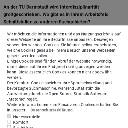
An der TU Darmstadt wird Interdisziplinarität
großgeschrieben. Wo gibt es in Ihrem Arbeitsfeld
Schnittstellen zu anderen Fachgebieten?
Das Ziel meiner Forschung ist die Entwicklung effizienter
Wir möchten die Informationen und das Nutzungserlebnis auf
Hardware für KI, die naturgemäß zwischen verschiedenen
dieser Webseite an Ihre Bedürfnisse anpassen. Deswegen
verwenden wir sog. Cookies. Sie können selbst entscheiden,
Forschungsbereichen angesiedelt ist, z. B. KI-Algorithmen
welche Cookies genau bei Ihrem Besuch unserer Webseiten
und -Architekturen, Methoden des Hardware-Designs und
gesetzt werden sollen.
neu entstehende Rechensysteme/Geräte. Dieses
Einige Cookies sind für den Abruf der Website notwendig,
damit diese auf Ihrem Endgerät richtig anzeigen werden
interdisziplinäre Thema erfordert die Zusammenarbeit mit
kann. Diese essentiellen Cookies können nicht abgewählt
Forschenden aus verschiedenen Abteilungen. So kann ich
werden.
Der Komfort-Cookie speichert Ihre Spracheinstellung und
beispielsweise mit Forschenden aus dem Fachbereich
bevorzugte Suchmaschine, während „Statistik“ die
Informatik an KI-Algorithmen und -Architekturen, mit
Auswertung durch die Open-Source-Statistik-Software
Forschenden aus dem Fachbereich
„Matomo“ regelt.
Weitere Informationen zum Einsatz von Cookies erhalten Sie
Materialwissenschaften an Hardware-Geräten und mit
in unserer
Datenschutzerklärung
.
Forschenden aus dem Fachbereich Biologie am Gehirn-
Nur essentielle
inspirierten Rechnen zusammenarbeiten.
Komfort
Statistiken