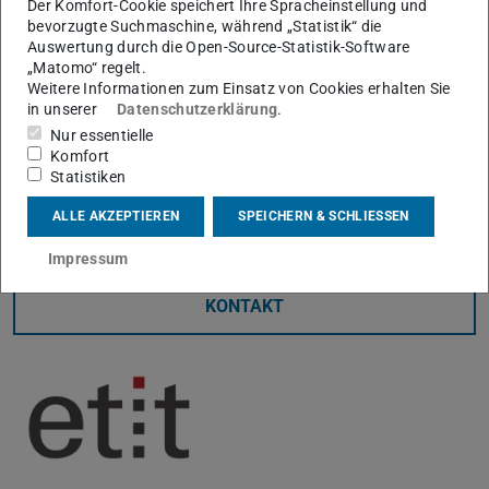
Ein großes Interesse seitens der Schüler:innen bestand an
Der Komfort-Cookie speichert Ihre Spracheinstellung und
bevorzugte Suchmaschine, während „Statistik“ die
MINT-Themen, wie zum Beispiel Medizintechnik,
Auswertung durch die Open-Source-Statistik-Software
Mechatronik und Elektrotechnik. Am Fachbereich
„Matomo“ regelt.
Weitere Informationen zum Einsatz von Cookies erhalten Sie
Elektrotechnik und Informationstechnik konnten die
in unserer
Datenschutzerklärung
.
Schüler:innen in einer spannenden interaktiven
Nur essentielle
Laborführung Medizintechnik zum Anfassen erleben –
Komfort
hier gilt der Dank besonders dem Fachgebiet KIS*MED
Statistiken
und Herrn Dillmann, welcher das Erlebnis ermöglicht hat.
ALLE AKZEPTIEREN
SPEICHERN & SCHLIESSEN
Impressum
KONTAKT