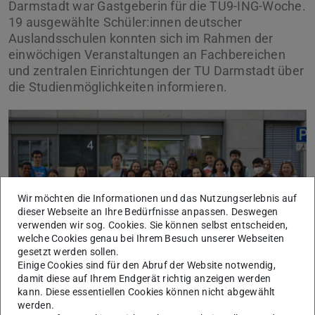
Darmstadt war Gastgeberin für die TU9-ING-Woche.
19 ausgewählte Schüler:innen deutscher
Auslandsschulen konnten sich im Rahmen der
einwöchigen Veranstaltungen an Fachbereichen
und zentralen Einrichtungen der TU Darmstadt über
die Studienmöglichkeiten informieren.
Wir möchten die Informationen und das Nutzungserlebnis auf
Zurück
Vor
dieser Webseite an Ihre Bedürfnisse anpassen. Deswegen
verwenden wir sog. Cookies. Sie können selbst entscheiden,
Bild: Chabilan
welche Cookies genau bei Ihrem Besuch unserer Webseiten
gesetzt werden sollen.
Einige Cookies sind für den Abruf der Website notwendig,
damit diese auf Ihrem Endgerät richtig anzeigen werden
Schüler:innen deutscher Auslandsschulen am FB etit
kann. Diese essentiellen Cookies können nicht abgewählt
werden.