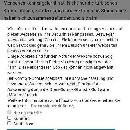
Menschen kennengelernt hat. Nicht nur die türkischen
Kommilitonen, sondern auch andere Erasmus-Studierende
haben sich zusammengefunden und sich im
Studienalltag unterstützt. Durch gute Vernetzung von
Wir möchten die Informationen und das Nutzungserlebnis auf
Beginn des Austausch an haben sie auch ihre Freizeit
dieser Webseite an Ihre Bedürfnisse anpassen. Deswegen
verwenden wir sog. Cookies. Sie können selbst entscheiden,
gemeinsam verbracht und dadurch wertvolle Erfahrungen
welche Cookies genau bei Ihrem Besuch unserer Webseiten
gesammelt.
gesetzt werden sollen.
Einige Cookies sind für den Abruf der Website notwendig,
damit diese auf Ihrem Endgerät richtig anzeigen werden
kann. Diese essentiellen Cookies können nicht abgewählt
Zutaten für ein türkisches
werden.
Frühstück
Der Komfort-Cookie speichert Ihre Spracheinstellung und
bevorzugte Suchmaschine, während „Statistik“ die
Oliven, grün und schwarz
Auswertung durch die Open-Source-Statistik-Software
„Matomo“ regelt.
Gurken und Tomaten, in Streifen geschnitten
Weitere Informationen zum Einsatz von Cookies erhalten Sie
Käse: Peyniri und Beyaz Peynir
in unserer
Datenschutzerklärung
.
Honig: flüssig oder falls erhältlich zusammen mit
Nur essentielle
den Honigwaben
Komfort
Statistiken
Sucuk: türkische Rohwurst aus Rindfleisch, in