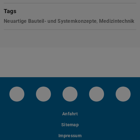
Tags
Neuartige Bauteil- und Systemkonzepte
,
Medizintechnik
Instagram-Kanal von etit
Facebookpage von etit
YouTube-Channel von eti
LinkedIn-Seite 
Blues
Anfahrt
Sitemap
Impressum