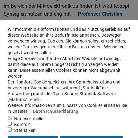
im Bereich der Mikroelektronik zu finden ist, wird Koeppl
Synergien nutzen und eng mit
Professor Christian
Hochberger
zusammenarbeiten, dem Leiter des
Wir möchten die Informationen und das Nutzungserlebnis auf
Fachgebiets Rechnersysteme am Fachbereich
dieser Webseite an Ihre Bedürfnisse anpassen. Deswegen
Elektrotechnik und Informationstechnik.
verwenden wir sog. Cookies. Sie können selbst entscheiden,
welche Cookies genau bei Ihrem Besuch unserer Webseiten
Das Projekt PLATE ist eine weitere wichtige Ergänzung im
gesetzt werden sollen.
Projektportfolio des
Centre for Synthetic Biology
Einige Cookies sind für den Abruf der Website notwendig,
(Profilthema Synthetische Biologie) an der TU Darmstadt
damit diese auf Ihrem Endgerät richtig anzeigen werden
kann. Diese essentiellen Cookies können nicht abgewählt
und stärkt die Aktivitäten und internationale Sichtbarkeit
werden.
der TU im Bereich der synthetischen Biologie.
Der Komfort-Cookie speichert Ihre Spracheinstellung und
bevorzugte Suchmaschine, während „Statistik“ die
Auswertung durch die Open-Source-Statistik-Software
„Matomo“ regelt.
Proof of Concept Grant
Weitere Informationen zum Einsatz von Cookies erhalten Sie
in unserer
Datenschutzerklärung
.
Ein
Proof of Concept-Grant
ist eine Förderung, die
Nur essentielle
die Forschungsgrants des Europäischen
Komfort
Statistiken
Forschungsrats (European Research Council, ERC)