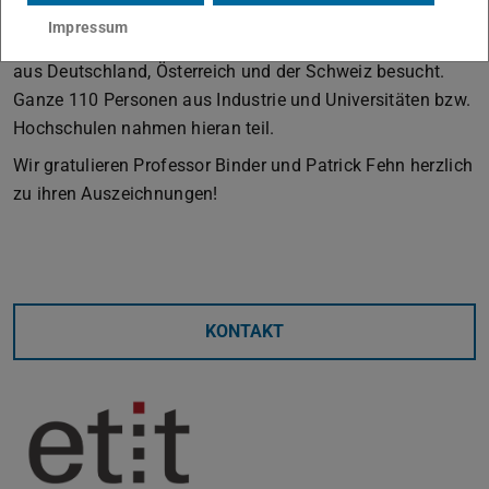
Hierfür wurde er mit dem Best Paper Award
Impressum
ausgezeichnet. Die Tagung wurde von Teilnehmer:innen
aus Deutschland, Österreich und der Schweiz besucht.
Ganze 110 Personen aus Industrie und Universitäten bzw.
Hochschulen nahmen hieran teil.
Wir gratulieren Professor Binder und Patrick Fehn herzlich
zu ihren Auszeichnungen!
KONTAKT