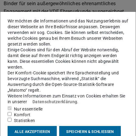
Binder für sein außergewöhnliches ehrenamtliches
Engagement mit der VDE Ehrenurkunde ausgezeichnet.
Für seine Leistungen dankte ihm Professor Martin
Wir möchten die Informationen und das Nutzungserlebnis auf
Doppelbauer im Namen des VDE Vorstandes und
dieser Webseite an Ihre Bedürfnisse anpassen. Deswegen
verwenden wir sog. Cookies. Sie können selbst entscheiden,
überreichte ihm vor den Mitgliedern des Fachbereichs die
welche Cookies genau bei Ihrem Besuch unserer Webseiten
VDE-Ehrenurkunde und ein Präsent. Professor Binder ist
gesetzt werden sollen.
Einige Cookies sind für den Abruf der Website notwendig,
langjähriger Leiter des Fachbereichs A1 (Elektrische
damit diese auf Ihrem Endgerät richtig anzeigen werden
Maschinen und Antriebe, Mechatronik) und Organisator
kann. Diese essentiellen Cookies können nicht abgewählt
der Fachtagung Antriebssysteme des Verbandes.
werden.
Der Komfort-Cookie speichert Ihre Spracheinstellung und
Die von Professor Binder organisierte VDE-Konferenz
bevorzugte Suchmaschine, während „Statistik“ die
„Antriebssysteme 2021“ umfasste trotz des online-
Auswertung durch die Open-Source-Statistik-Software
„Matomo“ regelt.
Formats 41 Beiträge in zwei parallelen Sessions. etit-
Weitere Informationen zum Einsatz von Cookies erhalten Sie
Student Patrick Fehn stellte unter dem Thema „Design of
in unserer
Datenschutzerklärung
.
a synchronous reluctance motor using changed symmetry
Nur essentielle
Komfort
properties of the rotor geometry“ die Ergebnisse seiner
Statistiken
Masterarbeit vor, welche er am
Fachgebiet Elektrische
Energiewandlung
in diesem Jahr abgeschlossen hat.
ALLE AKZEPTIEREN
SPEICHERN & SCHLIESSEN