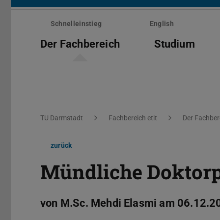
Menü
überspringen
Schnelleinstieg
English
Der Fachbereich
Studium
Sie befinden sich hier:
TU Darmstadt
Fachbereich etit
Der Fachber
zurück
Mündliche Doktor
von M.Sc. Mehdi Elasmi am 06.12.2