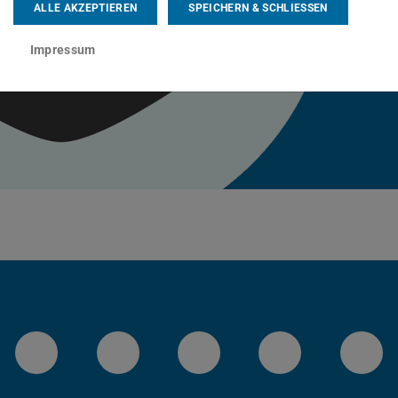
ALLE AKZEPTIEREN
SPEICHERN & SCHLIESSEN
Impressum
Instagram-Kanal von etit
Facebookpage von etit
YouTube-Channel 
LinkedIn-Se
Blu