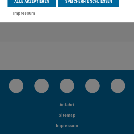
ALLE AKZEPTIEREN
SPEICHERN & SCHLIESSEN
Impressum
Instagram-Kanal von etit
Facebookpage von etit
YouTube-Channel von eti
LinkedIn-Seite 
Blues
Anfahrt
Sitemap
Impressum