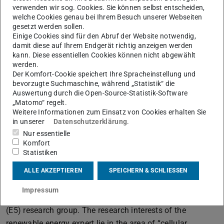
Sciences of the EU member states plus Norway,
verwenden wir sog. Cookies. Sie können selbst entscheiden,
welche Cookies genau bei Ihrem Besuch unserer Webseiten
Switzerland and, since the 1st of January this year, the
gesetzt werden sollen.
United Kingdom. EASAC provides advice to EU decision-
Einige Cookies sind für den Abruf der Website notwendig,
damit diese auf Ihrem Endgerät richtig anzeigen werden
makers by making science-based recommendations on
kann. Diese essentiellen Cookies können nicht abgewählt
issues of importance to Europe's citizens.
werden.
Der Komfort-Cookie speichert Ihre Spracheinstellung und
It does this by providing policy makers with detailed
bevorzugte Suchmaschine, während „Statistik“ die
analysis and recommendations from Europe's leading
Auswertung durch die Open-Source-Statistik-Software
scientists. In addition, the EASAC regularly collaborates
„Matomo“ regelt.
Weitere Informationen zum Einsatz von Cookies erhalten Sie
with the EU Commission's Science Service (JRC) and the
in unserer
Datenschutzerklärung
.
EU Parliament's Science and Technology Options
Nur essentielle
Assessment (STOA) Committee.„
Komfort
Statistiken
Prof. Dr.-Ing. Jutta Hanson has been a professor in the
Department of Electrical Engineering and Information
ALLE AKZEPTIEREN
SPEICHERN & SCHLIESSEN
Technology at TU Darmstadt since 2011 and is also head
Impressum
of the Electrical Energy Supply Using Renewable Energies
(E5) research group. The research interests of the
renewable energy expert lie in the area of “cellular