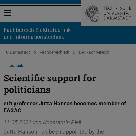
Menü öffnen
Fachbereich Elektrotechnik
und Informationstechnik
Sie befinden sich hier:
TU Darmstadt
Fachbereich etit
Der Fachbereich
zurück
Scientific support for
politicians
etit professor Jutta Hanson becomes member of
EASAC
11.05.2021 von
Konstantin Pleil
Jutta Hanson has been appointed by the