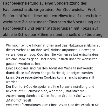
Fachbereichsleitung zu einer Sondersitzung des
Fachbereichsrats eingeladen. Der Studiendekan Prof.
Schürr eröffnete diese mit dem Hinweis auf deren beide
wichtigste Zielsetzungen: Einerseits die Vorstellung des
Fachbereichs und seiner Statusgruppen mit Fokus auf
aktuelle Schwerpunktthemen, andererseits die Förderung
des Austauschs zwischen Fachbereich und Präsidium
Wir möchten die Informationen und das Nutzungserlebnis auf
über die strategische Weiterentwicklung des Fachbereichs
dieser Webseite an Ihre Bedürfnisse anpassen. Deswegen
Elektrotechnik und Informationstechnik.
verwenden wir sog. Cookies. Sie können selbst entscheiden,
welche Cookies genau bei Ihrem Besuch unserer Webseiten
Anschließend erhielten Vertreterinnen und Vertreter
gesetzt werden sollen.
sämtlicher Statusgruppen wie auch der
Einige Cookies sind für den Abruf der Website notwendig,
damit diese auf Ihrem Endgerät richtig anzeigen werden
Gleichstellungsbeauftragten die Gelegenheit, ihre
kann. Diese essentiellen Cookies können nicht abgewählt
aktuellen Interessenslagen im Rahmen von
werden.
Impulsvorträgen darzulegen: Neben den Auswirkungen
Der Komfort-Cookie speichert Ihre Spracheinstellung und
bevorzugte Suchmaschine, während „Statistik“ die
derzeitiger Sanierungsarbeiten und längerfristigen
Auswertung durch die Open-Source-Statistik-Software
Beschäftigungsperspektiven konnten auch Themen wie
„Matomo“ regelt.
Weitere Informationen zum Einsatz von Cookies erhalten Sie
Vereinbarkeit von Familie und Beruf oder die