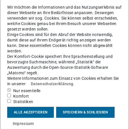
KI-Preises 2019 betonte in seinem Impulsvortrag die
Wir möchten die Informationen und das Nutzungserlebnis auf
dieser Webseite an Ihre Bedürfnisse anpassen. Deswegen
Bedeutung der Kognitionswissenschaften für die KI und
verwenden wir sog. Cookies. Sie können selbst entscheiden,
erläuterte anschaulich die Funktionsweise Neuronaler
welche Cookies genau bei Ihrem Besuch unserer Webseiten
gesetzt werden sollen.
Netze.
Einige Cookies sind für den Abruf der Website notwendig,
Ein Anwendungsbeispiel für technische Systeme war
damit diese auf Ihrem Endgerät richtig anzeigen werden
kann. Diese essentiellen Cookies können nicht abgewählt
neben der Bildklassifikation die KI-unterstützte
werden.
Schrittweitensteuerung bei Simulationsverfahren. In der
Der Komfort-Cookie speichert Ihre Spracheinstellung und
Diskussion wies er darauf hin, neben tiefen neuronalen
bevorzugte Suchmaschine, während „Statistik“ die
Auswertung durch die Open-Source-Statistik-Software
Netzen auch andere KI-Methoden zu betrachten, wie zum
„Matomo“ regelt.
Beispiel das Klassifikationsverfahren ‚Random Forest‘,
Weitere Informationen zum Einsatz von Cookies erhalten Sie
in unserer
Datenschutzerklärung
.
das auf mehreren unkorrelierten Entscheidungsbäumen
Nur essentielle
basiert.
Komfort
Als zweiter Gastredner erläuterte Herr Dr. Christian Daniel
Statistiken
vom Bosch Center for Artificial Intelligence (BCAI) die
ALLE AKZEPTIEREN
SPEICHERN & SCHLIESSEN
Industriesicht auf KI-Systeme. Er ist ein Alumnus der TU
Impressum
Darmstadt und ist am BCAI als Gruppenleiter im Bereich