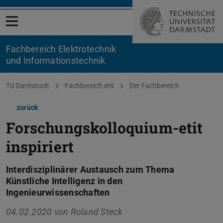
Menü öffnen
Fachbereich Elektrotechnik
und Informationstechnik
Sie befinden sich hier:
TU Darmstadt
Fachbereich etit
Der Fachbereich
zurück
Forschungskolloquium-etit
inspiriert
Interdisziplinärer Austausch zum Thema
Künstliche Intelligenz in den
Ingenieurwissenschaften
04.02.2020 von
Roland Steck