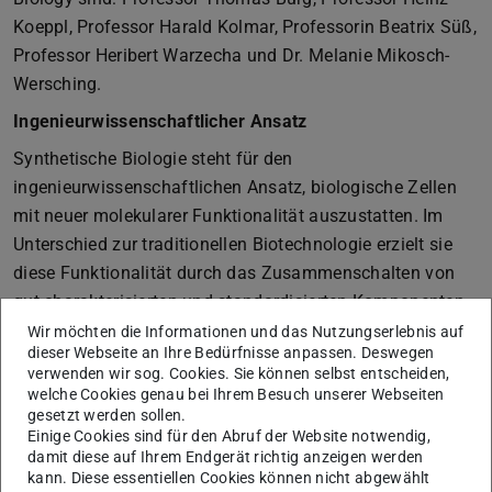
Koeppl, Professor Harald Kolmar, Professorin Beatrix Süß,
Professor Heribert Warzecha und Dr. Melanie Mikosch-
Wersching.
Ingenieurwissenschaftlicher Ansatz
Synthetische Biologie steht für den
ingenieurwissenschaftlichen Ansatz, biologische Zellen
mit neuer molekularer Funktionalität auszustatten. Im
Unterschied zur traditionellen Biotechnologie erzielt sie
diese Funktionalität durch das Zusammenschalten von
gut charakterisierten und standardisierten Komponenten
auf molekularer Ebene. Dabei helfen neue Verfahren der
Wir möchten die Informationen und das Nutzungserlebnis auf
dieser Webseite an Ihre Bedürfnisse anpassen. Deswegen
Molekularbiologie, zum Beispiel Varianten der Genschere
verwenden wir sog. Cookies. Sie können selbst entscheiden,
CRISPR. Gleichzeitig gibt es immer weiter verfeinerte
welche Cookies genau bei Ihrem Besuch unserer Webseiten
Erkenntnisse, um RNA-Moleküle und Proteine nach
gesetzt werden sollen.
Einige Cookies sind für den Abruf der Website notwendig,
Zielvorgaben zu entwerfen. Insgesamt profitiert die
damit diese auf Ihrem Endgerät richtig anzeigen werden
Synthetische Biologie von Forschungsergebnissen aus
kann. Diese essentiellen Cookies können nicht abgewählt