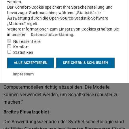
werden.
der Biophysik und Biochemie, der Mikro- und
Der Komfort-Cookie speichert Ihre Spracheinstellung und
Nanostrukturierung, der Automatisierungs- und
bevorzugte Suchmaschine, während „Statistik“ die
Regelungstechnik sowie den computergestützten
Auswertung durch die Open-Source-Statistik-Software
„Matomo“ regelt.
Entwurfsmethoden der Elektrotechnik und den
Weitere Informationen zum Einsatz von Cookies erhalten Sie
Fortschritten auf dem Feld des maschinellen Lernens.
in unserer
Datenschutzerklärung
.
Nur essentielle
Der Sprecher des Zentrums,
Professor Heinz Koeppl
,
Komfort
ergänzt: „Neben den Vorarbeiten durch CompuGene und
Statistiken
iNAPO kann auch mein laufendes ERC Consolidator
ALLE AKZEPTIEREN
SPEICHERN & SCHLIESSEN
Projekt CONSYN gut zum Aufbau des Zentrums beitragen.
Dabei geht es vor allem darum, die problematische
Impressum
Kontextabhängigkeit von genetischen Schaltkreisen in
Computermodellen richtig abzubilden. Die Modelle
können verwendet werden, um Schaltkreise robuster zu
machen.“
Breites Einsatzgebiet
Die Anwendungsszenarien der Synthetische Biologie sind