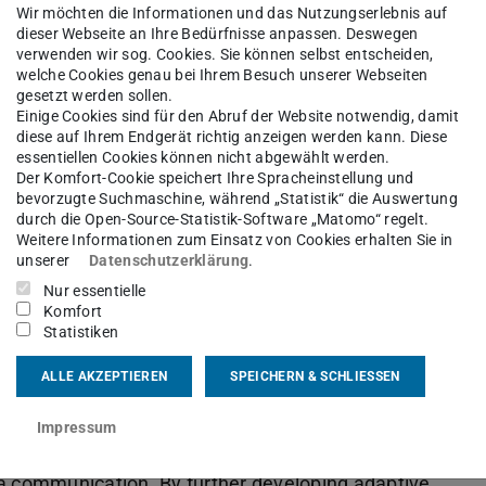
Wir möchten die Informationen und das Nutzungserlebnis auf
dieser Webseite an Ihre Bedürfnisse anpassen. Deswegen
verwenden wir sog. Cookies. Sie können selbst entscheiden,
welche Cookies genau bei Ihrem Besuch unserer Webseiten
gesetzt werden sollen.
Einige Cookies sind für den Abruf der Website notwendig, damit
diese auf Ihrem Endgerät richtig anzeigen werden kann. Diese
essentiellen Cookies können nicht abgewählt werden.
Der Komfort-Cookie speichert Ihre Spracheinstellung und
bevorzugte Suchmaschine, während „Statistik“ die Auswertung
durch die Open-Source-Statistik-Software „Matomo“ regelt.
Weitere Informationen zum Einsatz von Cookies erhalten Sie in
unserer
Datenschutzerklärung
.
Nur essentielle
Komfort
Statistiken
ALLE AKZEPTIEREN
SPEICHERN & SCHLIESSEN
ia Communication Lab (KOM)
at the Department
Impressum
r 30 researchers he is working on the realization
ia communication. By further developing adaptive