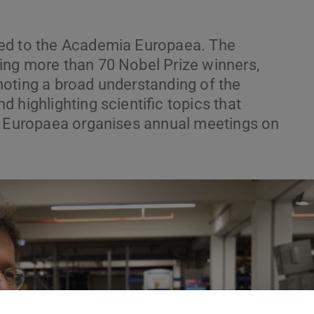
ted to the Academia Europaea. The
ing more than 70 Nobel Prize winners,
oting a broad understanding of the
 highlighting scientific topics that
ia Europaea organises annual meetings on