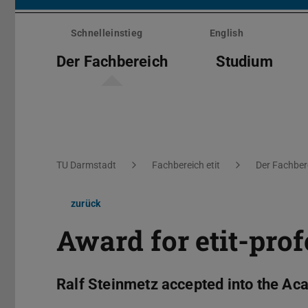
Menü
überspringen
Schnelleinstieg
English
Der Fachbereich
Studium
Sie befinden sich hier:
TU Darmstadt
Fachbereich etit
Der Fachber
zurück
Award for etit-prof
Ralf Steinmetz accepted into the A