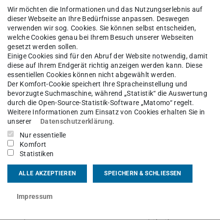
enen werden Sie mit der einen oder der anderen
Wir möchten die Informationen und das Nutzungserlebnis auf
h sein.“
dieser Webseite an Ihre Bedürfnisse anpassen. Deswegen
verwenden wir sog. Cookies. Sie können selbst entscheiden,
hbereichs etit, Prof. Ralf Steinmetz im Namen
welche Cookies genau bei Ihrem Besuch unserer Webseiten
gesetzt werden sollen.
en Lukas Oliver Schynol für seine
Einige Cookies sind für den Abruf der Website notwendig, damit
diese auf Ihrem Endgerät richtig anzeigen werden kann. Diese
de diese am Fachgebiet
Mikrowellentechnik
essentiellen Cookies können nicht abgewählt werden.
el Stolz diese Anerkennung überreichen“, so Prof.
Der Komfort-Cookie speichert Ihre Spracheinstellung und
bevorzugte Suchmaschine, während „Statistik“ die Auswertung
viel Erfolg.“
durch die Open-Source-Statistik-Software „Matomo“ regelt.
Weitere Informationen zum Einsatz von Cookies erhalten Sie in
achelorarbeit dem Plenum erklärte, durfte er
unserer
Datenschutzerklärung
.
Auszeichnung in Empfang nehmen, den besten
Nur essentielle
Komfort
– absolventen. Überreicht wurde dieser von
Statistiken
 nun bei der Entega AG tätig. „Es ist ein harter
ALLE AKZEPTIEREN
SPEICHERN & SCHLIESSEN
halb gratuliere ich Ihnen persönlich für den Best
Impressum
hluss, überreicht von der Firma HBM, ging an