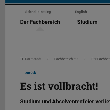
Menü
überspringen
Schnelleinstieg
English
Der Fachbereich
Studium
Sie befinden sich hier:
TU Darmstadt
Fachbereich etit
Der Fachber
zurück
Es ist vollbracht!
Studium und Absolventenfeier verlie