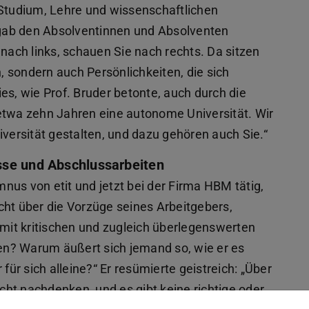
 Studium, Lehre und wissenschaftlichen
gab den Absolventinnen und Absolventen
 nach links, schauen Sie nach rechts. Da sitzen
n, sondern auch Persönlichkeiten, die sich
es, wie Prof. Bruder betonte, auch durch die
etwa zehn Jahren eine autonome Universität. Wir
iversität gestalten, und dazu gehören auch Sie.“
sse und Abschlussarbeiten
umnus von etit und jetzt bei der Firma HBM tätig,
cht über die Vorzüge seines Arbeitgebers,
 mit kritischen und zugleich überlegenswerten
n? Warum äußert sich jemand so, wie er es
für sich alleine?“ Er resümierte geistreich: „Über
ht nachdenken, und es gibt keine richtige oder