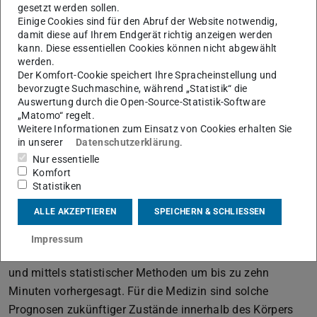
gesetzt werden sollen.
Überwachung von Beatmungspatienten“, und betonte
Einige Cookies sind für den Abruf der Website notwendig,
dabei die Relevanz von Elektrotechnik in der Medizin. Am
damit diese auf Ihrem Endgerät richtig anzeigen werden
Ende seines Vortrags diskutierte er mit den Studierenden,
kann. Diese essentiellen Cookies können nicht abgewählt
werden.
warum Patienten im Normalfall nicht beatmet werden
Der Komfort-Cookie speichert Ihre Spracheinstellung und
sollten.
bevorzugte Suchmaschine, während „Statistik“ die
Auswertung durch die Open-Source-Statistik-Software
Können Zustände innerhalb des Körpers
„Matomo“ regelt.
vorausgesagt werden?
Weitere Informationen zum Einsatz von Cookies erhalten Sie
in unserer
Datenschutzerklärung
.
Dr. Michael Muma, wissenschaftlicher Mitarbeiter am
Nur essentielle
Fachgebiet Signalverarbeitung, berichtete nicht nur über
Komfort
die Rolle der Signalverarbeitung in der Medizintechnik,
Statistiken
sondern stellte auch Ergebnisse eines kollaborativen
ALLE AKZEPTIEREN
SPEICHERN & SCHLIESSEN
Forschungsprojekts am Fachbereich etit mit dem
Massachusetts Institute of Technology vor. In diesem
Impressum
Projekt wurde der Hirndruck von Probanden gemessen
und mittels statistischer Methoden um bis zu zehn
Minuten vorhergesagt. Für die Medizin sind solche
Prognosen zukünftiger Zustände innerhalb des Körpers