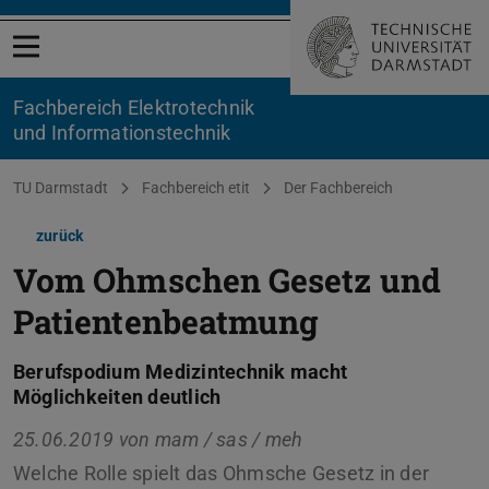
Menü öffnen
Fachbereich Elektrotechnik
und Informationstechnik
Sie befinden sich hier:
TU Darmstadt
Fachbereich etit
Der Fachbereich
zurück
Vom Ohmschen Gesetz und
Patientenbeatmung
Berufspodium Medizintechnik macht
Möglichkeiten deutlich
25.06.2019 von
mam / sas / meh
Welche Rolle spielt das Ohmsche Gesetz in der